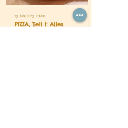
13. Juni 2023
∙
6
Min.
PIZZA, Teil 1: Alles
über die Kruste
Hier geht es um das
Pizzabacken zu Hause
und die Wissenschaft des
Mehls...
343
0
1
© by Pastamadre
2015-2026
. All rights
reserved.
Impressum
Datenschutzerklärung