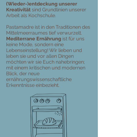
(Wieder-)entdeckung unserer
Kreativität
sind Grundlinien unserer
Arbeit als Kochschule.
Pastamadre ist in den Traditionen des
Mittelmeerraumes tief verwurzelt.
Mediterrane Ernährung
ist für uns
keine Mode, sondern eine
Lebenseinstellung! Wir lieben und
leben sie und vor allen Dingen
möchten wir sie Euch nahebringen;
mit einem kritischen und modernen
Blick, der neue
ernährungswissenschaftliche
Erkenntnisse einbezieht.