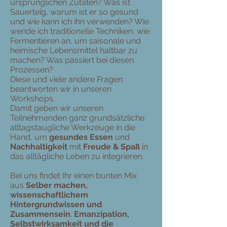
ursprünglichen Zutaten? Was ist
Sauerteig, warum ist er so gesund
und wie kann ich ihn verwenden? Wie
wende ich traditionelle Techniken, wie
Fermentieren an, um saisonale und
heimische Lebensmittel haltbar zu
machen? Was passiert bei diesen
Prozessen?
Diese und viele andere Fragen
beantworten wir in unseren
Workshops.
Damit geben wir unseren
Teilnehmenden ganz grundsätzliche
alltagstaugliche Werkzeuge in die
Hand, um
gesundes Essen
und
Nachhaltigkeit
mit
Freude & Spaß
in
das alltägliche Leben zu integrieren.
Bei uns findet Ihr einen bunten Mix
aus
Selber machen,
wissenschaftlichem
Hintergrundwissen und
Zusammensein
.
Emanzipation,
Selbstwirksamkeit und die