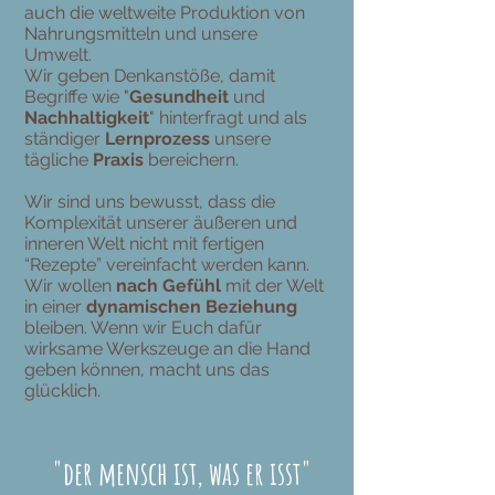
auch die weltweite Produktion von
Nahrungsmitteln und unsere
Umwelt.
Wir geben Denkanstöße, damit
Begriffe wie "
Gesundheit
und
Nachhaltigkeit
" hinterfragt und als
ständiger
Lernprozess
unsere
tägliche
Praxis
bereichern.
Wir sind uns bewusst, dass die
Komplexität unserer äußeren und
inneren Welt nicht mit fertigen
“Rezepte” vereinfacht werden kann.
Wir wollen
nach Gefühl
mit der Welt
in einer
dynamischen Beziehung
bleiben. Wenn wir Euch dafür
wirksame Werkszeuge an die Hand
geben können, macht uns das
glücklich.
"der mensch ist, was er isst"