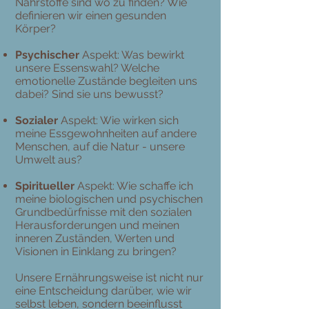
Nährstoffe sind wo zu finden? Wie
definieren wir einen gesunden
Körper?
Psychischer
Aspekt: Was bewirkt
unsere Essenswahl? Welche
emotionelle Zustände begleiten uns
dabei? Sind sie uns bewusst?
Sozialer
Aspekt: Wie wirken sich
meine Essgewohnheiten auf andere
Menschen, auf die Natur - unsere
Umwelt aus?
Spiritueller
Aspekt: Wie schaffe ich
meine biologischen und psychischen
Grundbedürfnisse mit den sozialen
Herausforderungen und meinen
inneren Zuständen, Werten und
Visionen in Einklang zu bringen?
Unsere Ernährungsweise ist nicht nur
eine Entscheidung darüber, wie wir
selbst leben, sondern beeinflusst