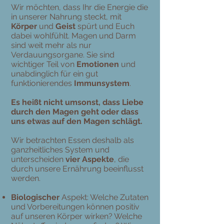
Wir möchten, dass Ihr die Energie die
in unserer Nahrung steckt, mit
Körper
und
Geist
spürt und Euch
dabei wohlfühlt. Magen und Darm
sind weit mehr als nur
Verdauungsorgane. Sie sind
wichtiger Teil von
Emotionen
und
unabdinglich für ein gut
funktionierendes
Immunsystem
.
Es heißt nicht umsonst, dass Liebe
durch den Magen geht oder dass
uns etwas auf den Magen schlägt.
Wir betrachten Essen deshalb als
ganzheitliches System und
unterscheiden
vier Aspekte
, die
durch unsere Ernährung beeinflusst
werden.
Biologischer
Aspekt: Welche Zutaten
und Vorbereitungen können positiv
auf unseren Körper wirken? Welche