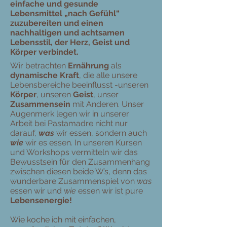
einfache und gesunde
Lebensmittel „nach Gefühl“
zuzubereiten und einen
nachhaltigen und achtsamen
Lebensstil, der Herz, Geist und
Körper verbindet.
Wir betrachten
Ernährung
als
dynamische Kraft
, die alle unsere
Lebensbereiche beeinflusst -unseren
Körper
, unseren
Geist
, unser
Zusammensein
mit Anderen. Unser
Augenmerk legen wir in unserer
Arbeit bei Pastamadre nicht nur
darauf,
was
wir essen, sondern auch
wie
wir es essen. In unseren Kursen
und Workshops vermitteln wir das
Bewusstsein für den Zusammenhang
zwischen diesen beide W’s, denn das
wunderbare Zusammenspiel von
was
essen wir und
wie
essen wir ist pure
Lebensenergie!
Wie koche ich mit einfachen,