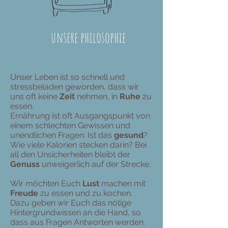
unsere philosophie
Unser Leben ist so schnell und
stressbeladen geworden, dass wir
uns oft keine
Zeit
nehmen, in
Ruhe
zu
essen.
Ernährung ist oft Ausgangspunkt von
einem schlechten Gewissen und
unendlichen Fragen: Ist das
gesund
?
Wie viele Kalorien stecken darin? Bei
all den Unsicherheiten bleibt der
Genuss
unweigerlich auf der Strecke.
Wir möchten Euch
Lust
machen mit
Freude
zu essen und zu kochen.
Dazu geben wir Euch das nötige
Hintergrundwissen an die Hand, so
dass aus Fragen Antworten werden.